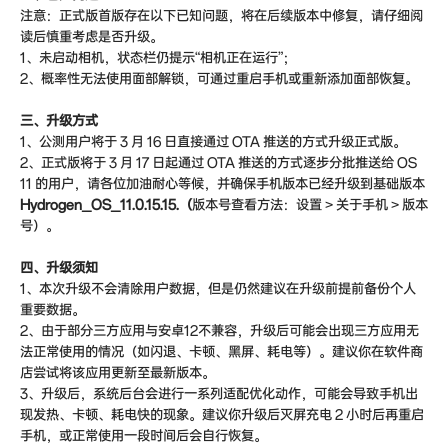
注意：正式版首版存在以下已知问题，将在后续版本中修复，请仔细阅
读后慎重考虑是否升级。
1、未启动相机，状态栏仍提示“相机正在运行”；
2、概率性无法使用面部解锁，可通过重启手机或重新添加面部恢复。
三、升级方式
1、公测用户将于 3 月 16 日直接通过 OTA 推送的方式升级正式版。
2、正式版将于 3 月 17 日起通过 OTA 推送的方式逐步分批推送给 OS
11 的用户，请各位加油耐心等候，并确保手机版本已经升级到基础版本
Hydrogen_OS_11.0.15.15.（
版本号查看方法：设置 > 关于手机 > 版本
号）。
四、升级须知
1、本次升级不会清除用户数据，但是仍然建议在升级前提前备份个人
重要数据。
​2、由于部分三方应用与安卓12不兼容，升级后可能会出现三方应用无
法正常使用的情况（如闪退、卡顿、黑屏、耗电等）。建议你在软件商
店尝试将该应用更新至最新版本。
3、升级后，系统后台会进行一系列适配优化动作，可能会导致手机出
现发热、卡顿、耗电快的现象。建议你升级后灭屏充电 2 小时后再重启
手机，或正常使用一段时间后会自行恢复。