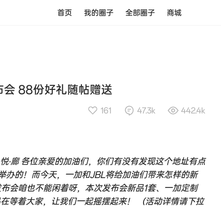
首页
我的圈子
全部圈子
商城
会 88份好礼随帖赠送
161
47.3k
442.4k
心 悦·廊 各位亲爱的加油们，你们有没有发现这个地址有点
举办的！而今天，一加和JBL将给加油们带来怎样的新
发布会咱也不能闲着呀，本次发布会新品1套、一加定制
奖品在等着大家，让我们一起摇摆起来！ （活动详情请下拉