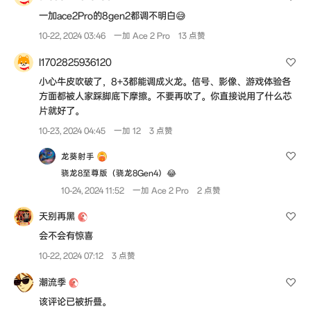
一加ace2Pro的8gen2都调不明白😅
10-22, 2024 03:46
一加 Ace 2 Pro
13 点赞
I1702825936120
小心牛皮吹破了，8+3都能调成火龙。信号、影像、游戏体验各
方面都被人家踩脚底下摩擦。不要再吹了。你直接说用了什么芯
片就好了。
10-23, 2024 04:45
一加 12
3 点赞
龙葵射手
骁龙8至尊版（骁龙8Gen4）😂
10-24, 2024 11:52
一加 Ace 2 Pro
2 点赞
天别再黑
会不会有惊喜
10-22, 2024 07:12
3 点赞
潮流季
该评论已被折叠。