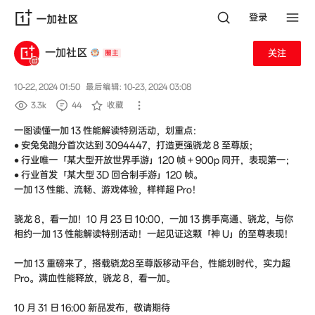
登录
一加社区
关注
10-22, 2024 01:50
最后编辑: 10-23, 2024 03:08
圈主
3.3k
44
收藏
一图读懂一加 13 性能解读特别活动，划重点：
• 安兔兔跑分首次达到 3094447，打造更强骁龙 8 至尊版；
• 行业唯一「某大型开放世界手游」120 帧 + 900p 同开，表现第一；
• 行业首发「某大型 3D 回合制手游」120 帧。
一加 13 性能、流畅、游戏体验，样样超 Pro！
骁龙 8，看一加！
10 月 23 日 10:00，一加 13
携手高通、骁龙
，与你
相约一加 13 性能解读特别活动！一起见证这颗「神 U」的至尊表现！
一加 13 重磅来了，搭载骁龙8至尊版移动平台，性能划时代，实力超
Pro。
满血性能释放，骁龙 8，看一加。
10 月 31 日 16:00 新品发布，敬请期待